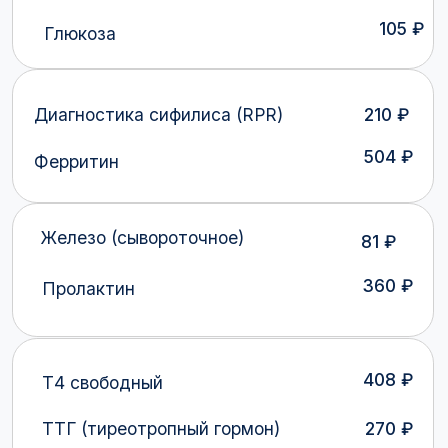
Железо (сывороточное)
81 ₽
360 ₽
Пролактин
408 ₽
Т4 свободный
270 ₽
ТТГ (тиреотропный гормон)
81 ₽
Амилаза
75 ₽
Холестерин общий
66 ₽
Общий белок
Креатинин
66 ₽