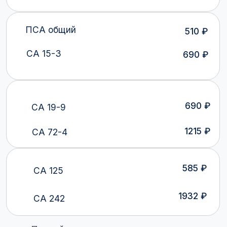
Мы понимаем важность точной диагностики
и своевременного контроля вашего здоровья.
Наша лаборатория гарантирует
конфиденциальность и безопасность ваших
данных, а наши специалисты всегда готовы
ответить на ваши вопросы и помочь вам
проходить необходимые исследования
Доверьтесь нашей экспертизе — пройдите
анализы в нашей лаборатории, и мы обеспечим
вас надежными результатами и заботой
о вашем здоровье. Мы готовы быть вашими
надежными партнерами в поддержании вашего
благополучия и здоровья