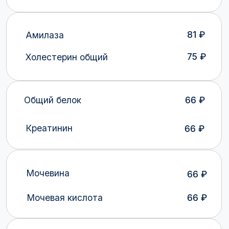
Мочевина
66 ₽
66 ₽
Мочевая кислота
Фосфатаза щелочная
66 ₽
66 ₽
Билирубин общий
АлАТ
66 ₽
66 ₽
AcAT
120 ₽
Альбумин
81 ₽
Гамма-ГТ
Натрий
90 ₽