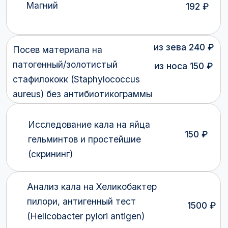
СА 15-3
690 ₽
690 ₽
СА 19-9
1215 ₽
СА 72-4
585 ₽
СА 125
1932 ₽
СА 242
Полный список проводимых анализов
и их стоимость доступен по
ссылке
Информация об услуге