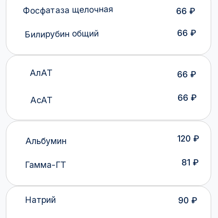
Магний
192 ₽
из зева 240 ₽
Посев материала на
патогенный/золотистый
из носа 150 ₽
стафилококк (Staphylococcus
aureus) без антибиотикограммы
Исследование кала на яйца
150 ₽
гельминтов и простейшие
(скрининг)
Анализ кала на Хеликобактер
пилори, антигенный тест
1500 ₽
(Helicobacter pylori antigen)
ПСА общий
510 ₽