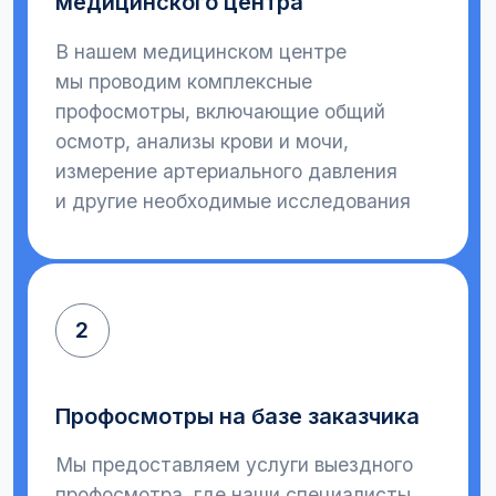
Наши контакты
Адрес
г. Коломна, ул. Калинина, дом 35, 1 этаж
Приемные дни - медосмотры:
Понедельник с 8 до 14ч.,
Среда с 8 до 14ч.,
Пятница с 8 до 14ч.
Без записи, натощак.
Режим работы медицинского центра:
Пн, Вт, Ср, Чт, Пт: с 8:00 до 17:00
Сб, Вс - выходные дни