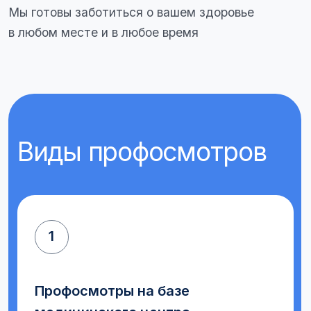
профосмотры, включающие общий
осмотр, анализы крови и мочи,
измерение артериального давления
и другие необходимые исследования
2
Профосмотры на базе заказчика
Мы предоставляем услуги выездного
профосмотра, где наши специалисты
проводят осмотры и анализы
непосредственно на вашем
производстве или в офисе, что
позволяет сотрудникам проходить
профосмотры без отрыва от работы