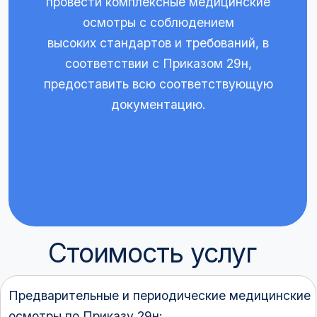
предоставить всю соответствующую
документацию.
Стоимость услуг
Предварительные и периодические медицинские
осмотры по Приказу 29н:
Справка 29н для работы (Заключение 29н):
Предварительный / периодический медосмотр с
ЗАПИСАТЬСЯ НА ПРИЕМ
оформлением Заключения о профпригодности по
Приказу 29н для частных лиц
3200 ₽
для женщин
2900 ₽
для мужчин