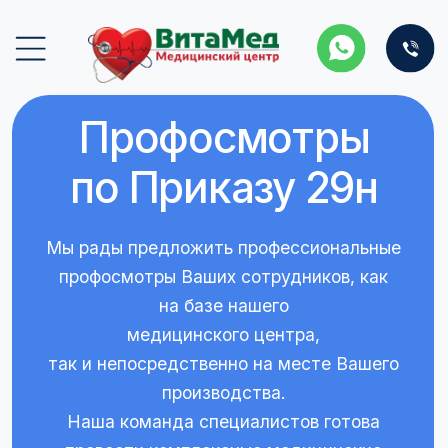
Профосмотры
по Приказу 29н
Мы рады предложить профессиональные
профосмотры Ваших сотрудников, как
на базе нашего
медицинского центра,
так и непосредственно на месте Вашего
производства.
Наша команда специалистов готова
провести комплексные медицинские
осмотры с соблюдением
высоких стандартов и требований, в
соответствии с Приказом 29н,