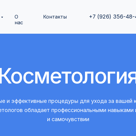
+7 (926) 356-48-
О
Контакты
нас
Косметологи
е и эффективные процедуры для ухода за вашей к
етологов обладает профессиональными навыками и
и самочувствии