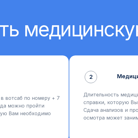
ть медицинску
Медици
2
Длительность медици
в вотсаб по номеру + 7
справки, которую Вы
огда можно пройти
Сдача анализов и п
рую Вам необходимо
осмотра может заним