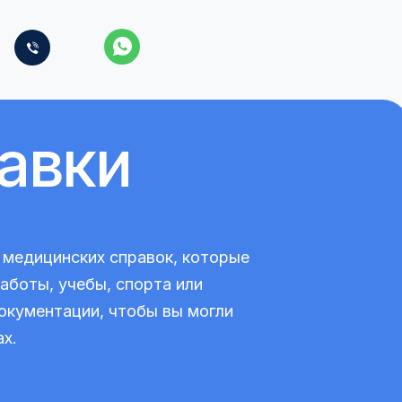
авки
медицинских справок, которые
аботы, учебы, спорта или
окументации, чтобы вы могли
х.