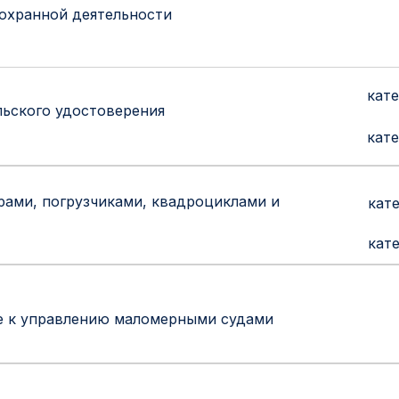
 охранной деятельности
кате
льского удостоверения
кате
рами, погрузчиками, квадроциклами и
кате
кате
е к управлению маломерными судами